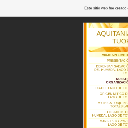
Este sitio web fue creado
AQUITANI
TUO
VIAJE SIN LIMET
PRESENTACI
DEFENSA Y SALVACI
DEL HUMEDAL LAGO 
TO
NUEST
ORGANIZACI
DIA DEL LAGO DE TO
ORIGEN MITICO D
LAGO DE TO
MYTHICAL ORIGIN 
TOTAŽS LA
LOS MITOS D
HUMEDAL LAGO DE TO
MANIFIESTO POR 
LAGO DE TO