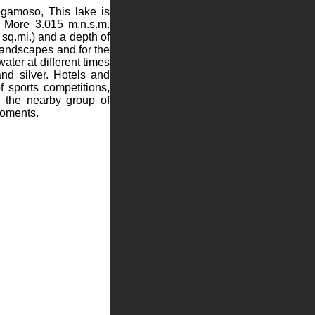
ogamoso
, This lake is
y. More
3.015 m
.n.s.m.
 sq.mi.) and a depth of
 landscapes and for the
ater at different times
nd silver. Hotels and
f sports competitions,
r the nearby group of
 moments.