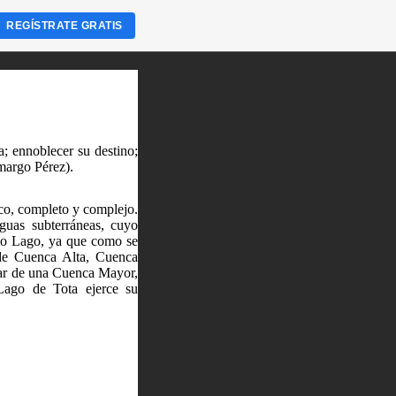
REGÍSTRATE GRATIS
; ennoblecer su destino;
margo Pérez).
co, completo y complejo.
guas subterráneas, cuyo
omo Lago, ya que como se
de Cuenca Alta, Cuenca
lar de una Cuenca Mayor,
Lago de Tota ejerce su