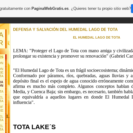
 gratuitamente con
PaginaWebGratis.es
. ¿Quieres tener tu propio sitio web?
DEFENSA Y SALVACIÓN DEL HUMEDAL LAGO DE TOTA
A
EL HUMEDAL LAGO DE TOTA
R
LEMA: "Proteger el Lago de Tota con mano amiga y civilizada
prolongar su existencia y promover su renovación" (Gabriel Ca
ES
ÓN
ÓN
"El Humedal Lago de Tota es un frágil socioecosistema; dinámi
DE
Conformado por páramos, ríos, quebradas, aguas lluvias y a
TA
depósito final es el espejo de agua conocido erróneamente c
RA
afirma es mucho más completo. Algunos conceptos hablan 
ÓN
Media, y Cuenca Baja; sin embargo, es necesario, también hab
TA
que equivaldría a aquellos lugares en donde El Humedal 
EL
TA
influencia".
OF
KE
1.
EL
TA
TOTA LAKE´S
EL
TA