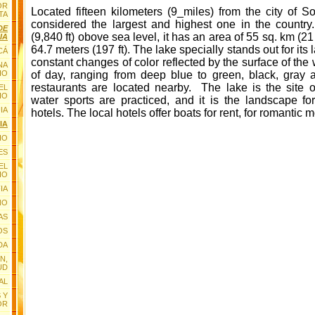
OR
Located fifteen kilometers (9_miles) from the city of
S
TA
considered the largest and highest one in the countr
DE
(
9,840 ft
) obove sea level, it has an area of 55 sq. km (21
IA
64.7 meters
(
197 ft
). The lake specially stands out for its
CÁ
constant changes of color reflected by the surface of the w
NA
IO
of day, ranging from deep blue to green, black, gray a
restaurants are located nearby. The lake is the site o
EL
IO
water sports are practiced, and it is the landscape fo
IA
hotels. The local hotels offer boats for rent, for romantic
IA
IO
Hoy 23 visitantes¡Aqui en esta página!
ES
EL
IO
IA
NO
AS
OS
DA
N,
UD
AL
 Y
OR