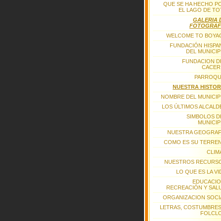
QUE SE HA HECHO P
EL LAGO DE TO
GALERIA 
FOTOGRAF
WELCOME TO BOYA
FUNDACIÓN HISPA
DEL MUNICIP
FUNDACION D
CACER
PARROQU
NUESTRA HISTOR
NOMBRE DEL MUNICIP
LOS ÚLTIMOS ALCALD
SIMBOLOS D
MUNICIP
NUESTRA GEOGRAF
COMO ES SU TERRE
CLIM
NUESTROS RECURS
LO QUE ES LA VI
EDUCACIO
RECREACIÓN Y SAL
ORGANIZACION SOCI
LETRAS, COSTUMBRES
FOLCL