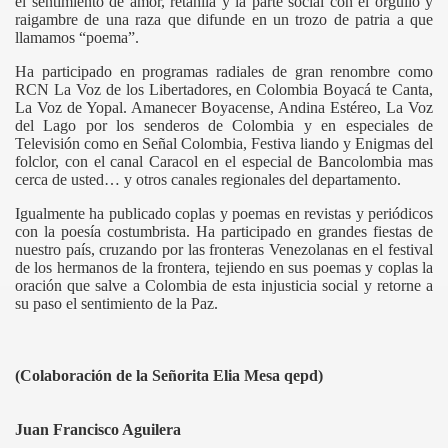
el sentimiento de amor, retahíla y la parte social con el orgullo y
raigambre de una raza que difunde en un trozo de patria a que
llamamos “poema”.
Ha participado en programas radiales de gran renombre como
RCN La Voz de los Libertadores, en Colombia Boyacá te Canta,
La Voz de Yopal. Amanecer Boyacense, Andina Estéreo, La Voz
del Lago por los senderos de Colombia y en especiales de
Televisión como en Señal Colombia, Festiva liando y Enigmas del
folclor, con el canal Caracol en el especial de Bancolombia mas
cerca de usted… y otros canales regionales del departamento.
Igualmente ha publicado coplas y poemas en revistas y periódicos
ALUD
con la poesía costumbrista. Ha participado en grandes fiestas de
nuestro país, cruzando por las fronteras Venezolanas en el festival
de los hermanos de la frontera, tejiendo en sus poemas y coplas la
oración que salve a Colombia de esta injusticia social y retorne a
su paso el sentimiento de la Paz.
LOR
(Colaboración de la Señorita Elia Mesa qepd)
RE
Juan Francisco Aguilera
A