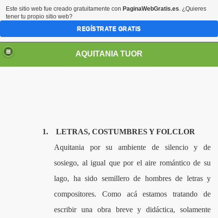
Este sitio web fue creado gratuitamente con
PaginaWebGratis.es
. ¿Quieres
tener tu propio sitio web?
REGÍSTRATE GRATIS
AQUITANIA TUOR
UMEDAL LAGO DE TOTA
1.
LETRAS, COSTUMBRES Y FOLCLOR
Aquitania por su ambiente de silencio y de
OTA
sosiego, al igual que por el aire romántico de su
LAKE
lago, ha sido semillero de hombres de letras y
compositores. Como acá estamos tratando de
 DE TOTA
escribir una obra breve y didáctica, solamente
TOTA