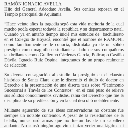
RAMÓN IGNACIO AVELLA
Hijo del General Adeodato Avella. Sus cenizas reposan en el
Templo parroquial de Aquitania.
“Hace veinte años la tragedia segó esta vida meritoria de la cual
mucho podía esperar todavía la república y su departamento natal.
Cuando ya en antaño tiempo inicié mis estudios de bachillerato
en el Colegio de Boyacá, encontré que el nombre de RAMONI,
como familiarmente se le conocía, disfrutaba ya de un sólido
prestigio como magnífico estudiante al lado de sus compañeros
tan brillantes como Guillermo Cárdenas García, Policarpo Castillo
Dávila, Ignacio Ruíz Ospina, integrantes de un grupo realmente
de selección.
Su devota consagración al estudio la prosiguió en el claustro
histórico de Santa Clara, que le discernió el título de doctor en
Derecho a la presentación de una diserta tesis sobre “Patrimonio
Sucesorial a Través de los Contratos”, en el cual puso de relieve
sus sólidos conocimientos civilistas, rama del Derecho que fue la
disciplina de su predilección y en la cual descolló notablemente.
Militante aguerrido de sus ideas conservadoras no obstante fue
siempre un notable contendor. A pesar de la resiedumbre de la
batalla, nunca usó armas que no fueran las de un caballero
andante. No causó ningún agravio ni hizo verter una lágrima ni