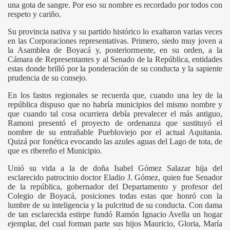
una gota de sangre. Por eso su nombre es recordado por todos con
respeto y cariño.
Su provincia nativa y su partido histórico lo exaltaron varias veces
en las Corporaciones representativas. Primero, siedo muy joven a
la Asamblea de Boyacá y, posteriormente, en su orden, a la
Cámara de Representantes y al Senado de la República, entidades
estas donde brilló por la ponderación de su conducta y la sapiente
prudencia de su consejo.
En los fastos regionales se recuerda que, cuando una ley de la
república dispuso que no habría municipios del mismo nombre y
que cuando tal cosa ocurriera debía prevalecer el más antiguo,
Ramoni presentó el proyecto de ordenanza que sustituyó el
nombre de su entrañable Puebloviejo por el actual Aquitania.
Quizá por fonética evocando las azules aguas del Lago de tota, de
que es ribereño el Municipio.
Unió su vida a la de doña Isabel Gómez Salazar hija del
esclarecido patrocinio doctor Eladio J. Gómez, quien fue Senador
de la república, gobernador del Departamento y profesor del
Colegio de Boyacá, posiciones todas estas que honró con la
lumbre de su inteligencia y la pulcritud de su conducta. Con dama
de tan esclarecida estirpe fundó Ramón Ignacio Avella un hogar
ejemplar, del cual forman parte sus hijos Mauricio, Gloria, María