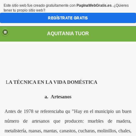
Este sitio web fue creado gratuitamente con
PaginaWebGratis.es
. ¿Quieres
tener tu propio sitio web?
REGÍSTRATE GRATIS
AQUITANIA TUOR
UMEDAL LAGO DE TOTA
L
A TÉCNICA EN LA VIDA DOMÉSTICA
a.
Artesanos
OTA
LAKE
Antes de 1978 se referenciaba qu "Hay en el municipio un buen
número de artesanos que producen: muebles de madera,
 DE TOTA
metalistería, ruanas, mantas, canastos, cucharas, molinillos, chales,
TOTA